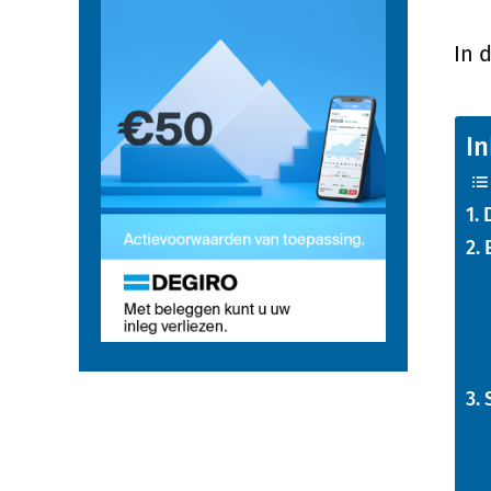
In 
I