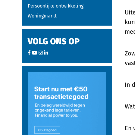
Persoonlijke ontwikkeling
Uit
Woningmarkt
kun
mee
VOLG ONS OP
Zow
vas
In 
Wat
En 