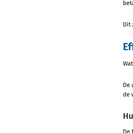
bet
Dit
Ef
Wat
De 
de 
Hu
De 