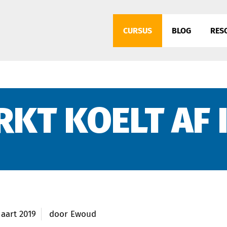
CURSUS
BLOG
RES
KT KOELT AF 
aart 2019
door
Ewoud