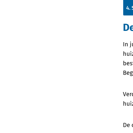
De
In 
hui
bes
Beg
Ver
hui
De 