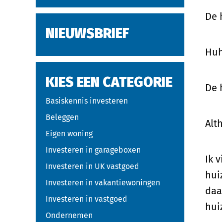
De 
NIEUWSBRIEF
Huh
KIES EEN CATEGORIE
De 
Basiskennis investeren
Beleggen
Alt
Eigen woning
Investeren in garageboxen
Ik 
Investeren in UK vastgoed
hui
Investeren in vakantiewoningen
daa
Investeren in vastgoed
hui
Ondernemen