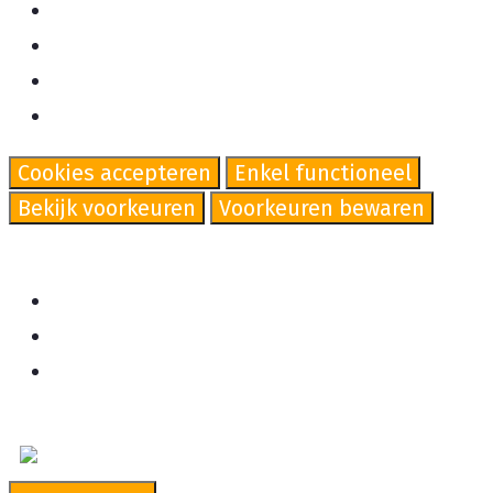
Beheer opties
Beheer diensten
Beheer {vendor_count} leveranciers
Lees meer over deze doeleinden
Cookies accepteren
Enkel functioneel
Bekijk voorkeuren
Voorkeuren bewaren
Bekijk voorkeuren
Cookiebeleid
Cookiebeleid
Ga naar de inhoud