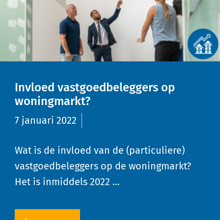
Invloed vastgoedbeleggers op
woningmarkt?
7 januari 2022
Wat is de invloed van de (particuliere)
vastgoedbeleggers op de woningmarkt?
Het is inmiddels 2022 …