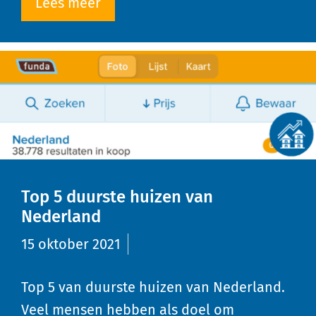
Lees meer
Top 5 duurste huizen van
Nederland
15 oktober 2021
Top 5 van duurste huizen van Nederland.
Veel mensen hebben als doel om