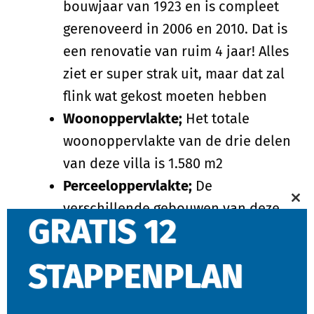
bouwjaar van 1923 en is compleet
gerenoveerd in 2006 en 2010. Dat is
een renovatie van ruim 4 jaar! Alles
ziet er super strak uit, maar dat zal
flink wat gekost moeten hebben
Woonoppervlakte;
Het totale
woonoppervlakte van de drie delen
van deze villa is 1.580 m2
Perceeloppervlakte;
De
verschillende gebouwen van deze
Cl
GRATIS 12
villa is gelegen op een perceel van
thi
38.181 m2
mo
STAPPENPLAN
Vraagprijs
per m2;
Zoals
aangegeven is de
vraagprijs