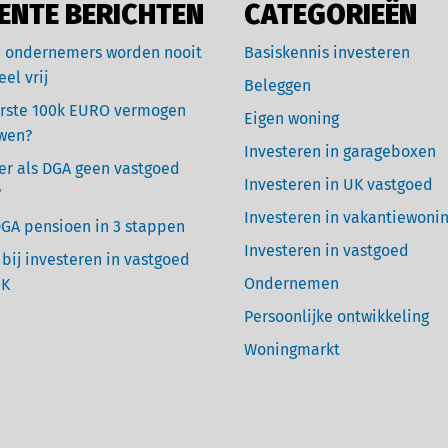
ENTE BERICHTEN
CATEGORIEËN
 ondernemers worden nooit
Basiskennis investeren
eel vrij
Beleggen
rste 100k EURO vermogen
Eigen woning
wen?
Investeren in garageboxen
r als DGA geen vastgoed
Investeren in UK vastgoed
?
Investeren in vakantiewoni
GA pensioen in 3 stappen
Investeren in vastgoed
 bij investeren in vastgoed
Ondernemen
UK
Persoonlijke ontwikkeling
Woningmarkt