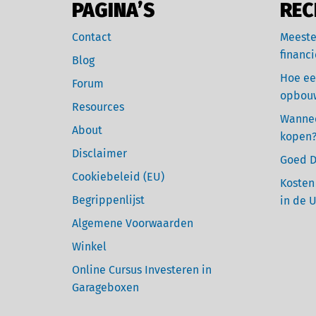
PAGINA’S
REC
Contact
Meeste
financi
Blog
Hoe ee
Forum
opbou
Resources
Wannee
About
kopen
Disclaimer
Goed D
Cookiebeleid (EU)
Kosten
Begrippenlijst
in de 
Algemene Voorwaarden
Winkel
Online Cursus Investeren in
Garageboxen