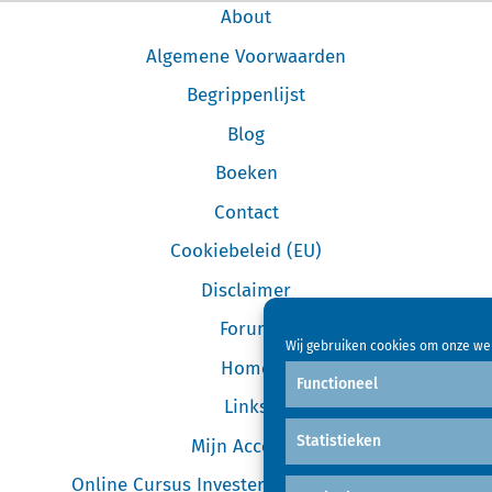
About
Algemene Voorwaarden
Begrippenlijst
Blog
Boeken
Contact
Cookiebeleid (EU)
Disclaimer
Forum
Wij gebruiken cookies om onze web
Home
Functioneel
Links
Statistieken
Mijn Account
Online Cursus Investeren in Garageboxen