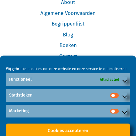
About
Algemene Voorwaarden
Begrippenlijst
Blog
Boeken
Contact
Cookiebeleid (EU)
Wij gebruiken cookies om onze website en onze service te optimaliseren.
Disclaimer
Functioneel
Altijd actief
Forum
Statistieken
Home
Links
Marketing
Mijn Account
Cookies accepteren
Online Cursus Investeren in Garageboxen