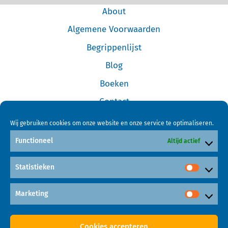
About
Algemene Voorwaarden
Begrippenlijst
Blog
Boeken
Contact
Cookiebeleid (EU)
Wij gebruiken cookies om onze website en onze service te optimaliseren.
Disclaimer
Functioneel
Altijd actief
Forum
Statistieken
Home
Links
Marketing
Mijn Account
Cookies accepteren