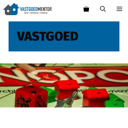
VASTGOED
Wanneer als DGA geen vastgoed