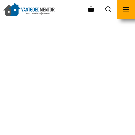
BOEKEN
Boeken over investeren in
vastgoed, financieel
onafhankelijkheid worden en
beleggen verschillen behoorlijk in
kwaliteit. Op deze pagina deel ik
mijn persoonlijke toplijst met
de
beste boeken over investeren