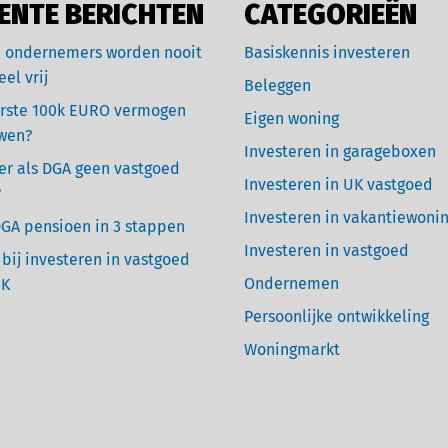
ENTE BERICHTEN
CATEGORIEËN
 ondernemers worden nooit
Basiskennis investeren
eel vrij
Beleggen
rste 100k EURO vermogen
Eigen woning
wen?
Investeren in garageboxen
r als DGA geen vastgoed
Investeren in UK vastgoed
?
Investeren in vakantiewoni
GA pensioen in 3 stappen
Investeren in vastgoed
 bij investeren in vastgoed
Ondernemen
UK
Persoonlijke ontwikkeling
Woningmarkt