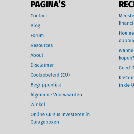
PAGINA’S
REC
Contact
Meeste
financi
Blog
Hoe ee
Forum
opbou
Resources
Wannee
About
kopen
Disclaimer
Goed D
Cookiebeleid (EU)
Kosten
Begrippenlijst
in de 
Algemene Voorwaarden
Winkel
Online Cursus Investeren in
Garageboxen