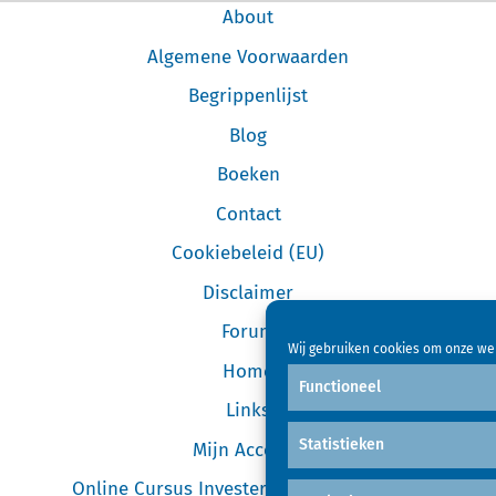
About
Algemene Voorwaarden
Begrippenlijst
Blog
Boeken
Contact
Cookiebeleid (EU)
Disclaimer
Forum
Wij gebruiken cookies om onze web
Home
Functioneel
Links
Statistieken
Mijn Account
Online Cursus Investeren in Garageboxen