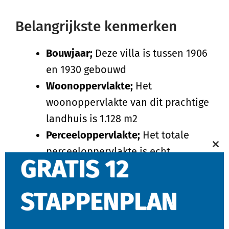
Belangrijkste kenmerken
Bouwjaar;
Deze villa is tussen 1906
en 1930 gebouwd
Woonoppervlakte;
Het
woonoppervlakte van dit prachtige
landhuis is 1.128 m2
Perceeloppervlakte;
Het totale
perceeloppervlakte is echt
Cl
GRATIS 12
gigantisch met een dikke 41.000m2
thi
Vraagprijs
per m2;
Met de
vraagprijs
mo
STAPPENPLAN
€16.000.000 k.k. en met een
woonoppervlakte van 1.128 m2 geeft