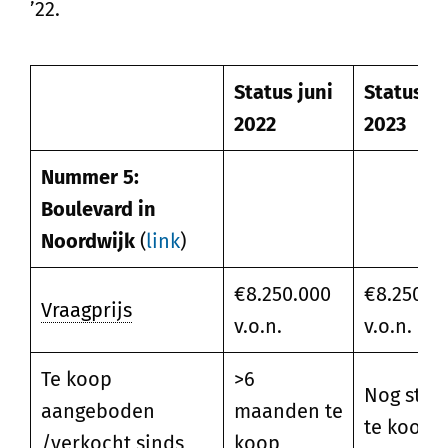
’22.
Status juni
Status m
2022
2023
Nummer 5:
Boulevard in
Noordwijk
(
link
)
€8.250.000
€8.250.0
Vraagprijs
v.o.n.
v.o.n.
Te koop
>6
Nog stee
aangeboden
maanden te
te koop
/verkocht sinds
koop