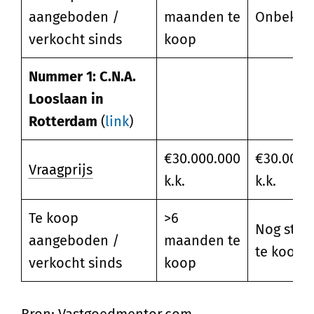
aangeboden /
maanden te
Onbeken
verkocht sinds
koop
Nummer 1: C.N.A.
Looslaan in
Rotterdam
(
link
)
€30.000.000
€30.000.
Vraagprijs
k.k.
k.k.
Te koop
>6
Nog stee
aangeboden /
maanden te
te koop
verkocht sinds
koop
Bron: Vastgoedmentor.com