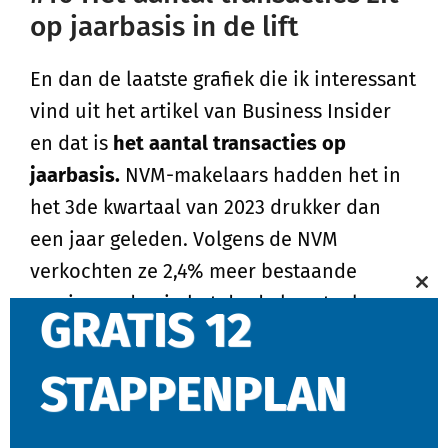
op jaarbasis in de lift
En dan de laatste grafiek die ik interessant
vind uit het artikel van Business Insider
en dat is
het aantal transacties op
jaarbasis.
NVM-makelaars hadden het in
het 3de kwartaal van 2023 drukker dan
een jaar geleden. Volgens de NVM
verkochten ze 2,4% meer bestaande
Cl
woningen dan in het derde kwartaal van
GRATIS 12
thi
2022.
mo
STAPPENPLAN