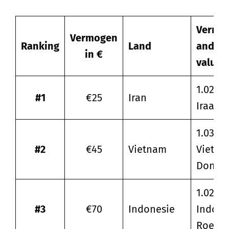
Vermog
Vermogen
Ranking
Land
andere
in €
valuta
1.023.2
#1
€25
Iran
Iraanse
1.033.5
#2
€45
Vietnam
Vietna
Dong
1.024.2
#3
€70
Indonesie
Indone
Roepia