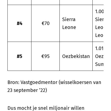
1.002.4
Sierra
Sierra
#4
€70
Leone
Leoon
Leone
1.013.0
#5
€95
Oezbekistan
Oezbe
Sum
Bron: Vastgoedmentor (wisselkoersen van
23 september ’22)
Dus mocht je snel miljonair willen