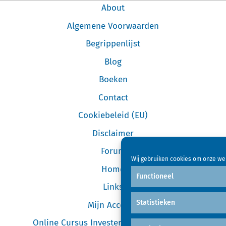
About
Algemene Voorwaarden
Begrippenlijst
Blog
Boeken
Contact
Cookiebeleid (EU)
Disclaimer
Forum
Wij gebruiken cookies om onze web
Home
Functioneel
Links
Statistieken
Mijn Account
Online Cursus Investeren in Garageboxen