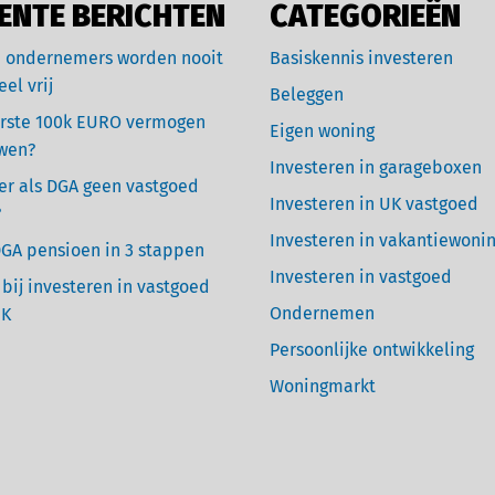
ENTE BERICHTEN
CATEGORIEËN
 ondernemers worden nooit
Basiskennis investeren
eel vrij
Beleggen
rste 100k EURO vermogen
Eigen woning
wen?
Investeren in garageboxen
r als DGA geen vastgoed
Investeren in UK vastgoed
?
Investeren in vakantiewoni
GA pensioen in 3 stappen
Investeren in vastgoed
 bij investeren in vastgoed
Ondernemen
UK
Persoonlijke ontwikkeling
Woningmarkt