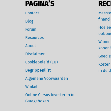
PAGINA’S
REC
Contact
Meeste
financi
Blog
Hoe ee
Forum
opbou
Resources
Wannee
About
kopen
Disclaimer
Goed D
Cookiebeleid (EU)
Kosten
Begrippenlijst
in de 
Algemene Voorwaarden
Winkel
Online Cursus Investeren in
Garageboxen