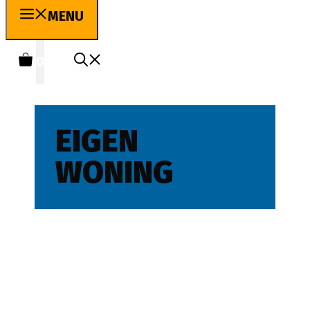
MENU
0
EIGEN
WONING