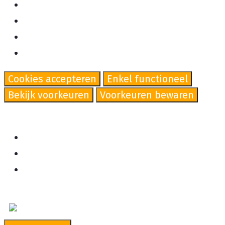
Beheer opties
Beheer diensten
Beheer {vendor_count} leveranciers
Lees meer over deze doeleinden
Cookies accepteren
Enkel functioneel
Bekijk voorkeuren
Voorkeuren bewaren
Bekijk voorkeuren
Cookiebeleid
Cookiebeleid
Ga naar de inhoud