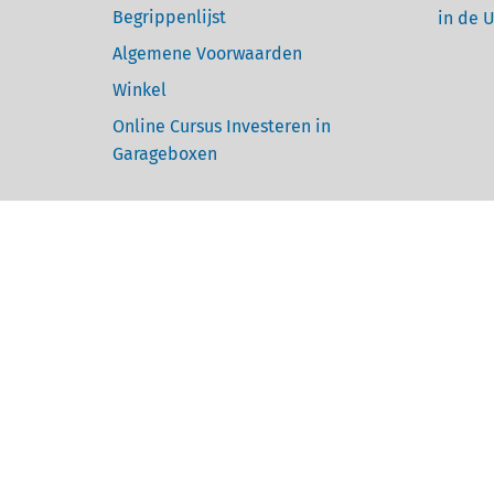
Begrippenlijst
in de 
Algemene Voorwaarden
Winkel
Online Cursus Investeren in
Garageboxen