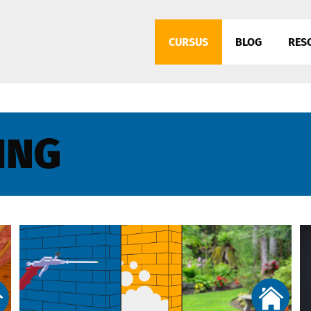
CURSUS
BLOG
RES
ING