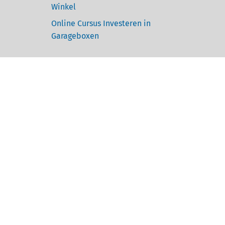
Winkel
Online Cursus Investeren in
Garageboxen