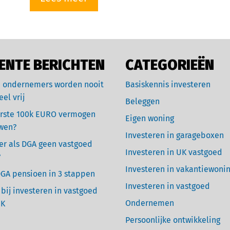
ENTE BERICHTEN
CATEGORIEËN
 ondernemers worden nooit
Basiskennis investeren
eel vrij
Beleggen
rste 100k EURO vermogen
Eigen woning
wen?
Investeren in garageboxen
r als DGA geen vastgoed
Investeren in UK vastgoed
?
Investeren in vakantiewoni
GA pensioen in 3 stappen
Investeren in vastgoed
 bij investeren in vastgoed
Ondernemen
UK
Persoonlijke ontwikkeling