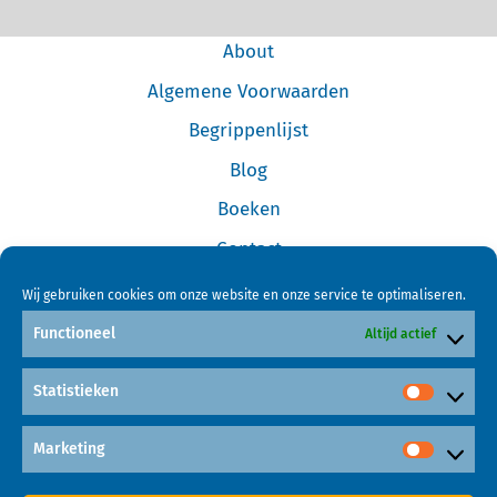
About
Algemene Voorwaarden
Begrippenlijst
Blog
Boeken
Contact
Cookiebeleid (EU)
Wij gebruiken cookies om onze website en onze service te optimaliseren.
Disclaimer
Functioneel
Altijd actief
Forum
Statistieken
Home
Links
Marketing
Mijn Account