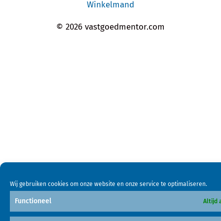
Winkelmand
© 2026 vastgoedmentor.com
Wij gebruiken cookies om onze website en onze service te optimaliseren.
Functioneel
Altijd 