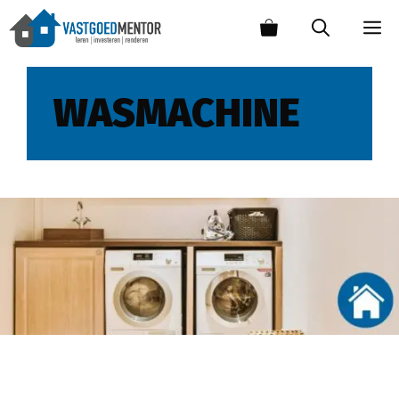
WASMACHINE
Kast voor wasmachine en droger