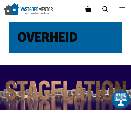
OVERHEID
Wat is het risico van stagflatie?