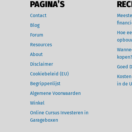
PAGINA’S
REC
Contact
Meeste
financi
Blog
Hoe ee
Forum
opbou
Resources
Wannee
About
kopen
Disclaimer
Goed D
Cookiebeleid (EU)
Kosten
Begrippenlijst
in de 
Algemene Voorwaarden
Winkel
Online Cursus Investeren in
Garageboxen