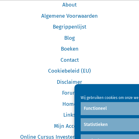
About
Algemene Voorwaarden
Begrippenlijst
Blog
Boeken
Contact
Cookiebeleid (EU)
Disclaimer
Forum
Wij gebruiken cookies om onze web
Home
Functioneel
Links
Statistieken
Mijn Account
Online Cursus Investeren in Garageboxen