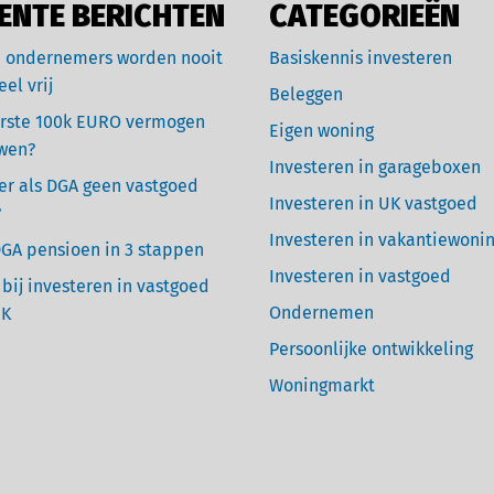
ENTE BERICHTEN
CATEGORIEËN
 ondernemers worden nooit
Basiskennis investeren
eel vrij
Beleggen
rste 100k EURO vermogen
Eigen woning
wen?
Investeren in garageboxen
r als DGA geen vastgoed
Investeren in UK vastgoed
?
Investeren in vakantiewoni
GA pensioen in 3 stappen
Investeren in vastgoed
 bij investeren in vastgoed
Ondernemen
UK
Persoonlijke ontwikkeling
Woningmarkt