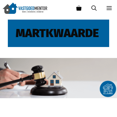
MARTKWAARDE
Hoe koop je een executieveiling