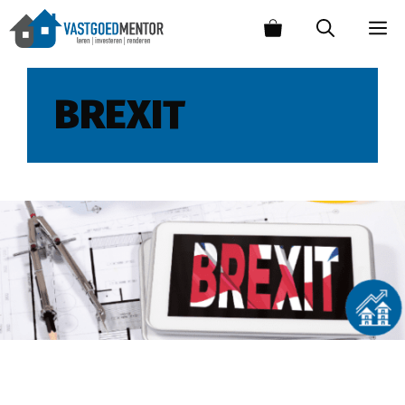
BREXIT
Effect van Brexit op de