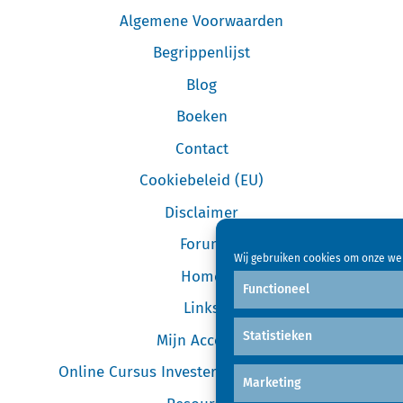
Algemene Voorwaarden
Begrippenlijst
Blog
Boeken
Contact
Cookiebeleid (EU)
Disclaimer
Forum
Wij gebruiken cookies om onze web
Home
Functioneel
Links
Statistieken
Mijn Account
Online Cursus Investeren in Garageboxen
Marketing