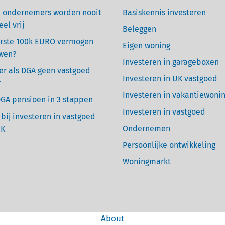
 ondernemers worden nooit
Basiskennis investeren
eel vrij
Beleggen
rste 100k EURO vermogen
Eigen woning
wen?
Investeren in garageboxen
r als DGA geen vastgoed
Investeren in UK vastgoed
?
Investeren in vakantiewoni
GA pensioen in 3 stappen
Investeren in vastgoed
 bij investeren in vastgoed
Ondernemen
UK
Persoonlijke ontwikkeling
Woningmarkt
About