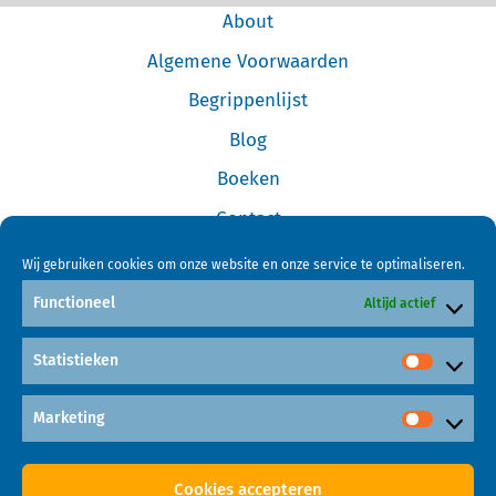
About
Algemene Voorwaarden
Begrippenlijst
Blog
Boeken
Contact
Cookiebeleid (EU)
Wij gebruiken cookies om onze website en onze service te optimaliseren.
Disclaimer
Functioneel
Altijd actief
Forum
Statistieken
Home
Links
Marketing
Mijn Account
Cookies accepteren
Online Cursus Investeren in Garageboxen