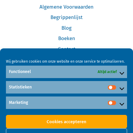
Algemene Voorwaarden
Begrippenlijst
Blog
Boeken
Contact
Cookiebeleid (EU)
Wij gebruiken cookies om onze website en onze service te optimaliseren.
Disclaimer
Functioneel
Altijd actief
Forum
Statistieken
Home
Links
Marketing
Mijn Account
Cookies accepteren
Online Cursus Investeren in Garageboxen