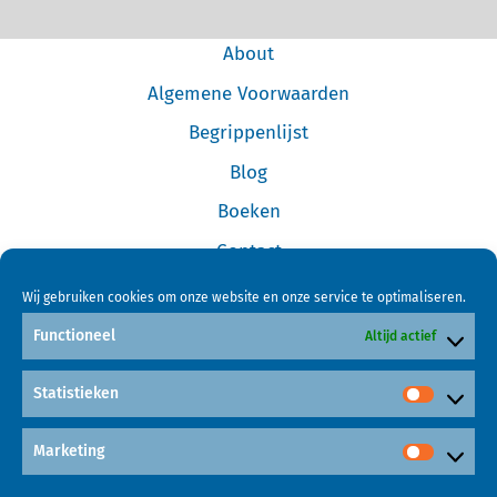
About
Algemene Voorwaarden
Begrippenlijst
Blog
Boeken
Contact
Cookiebeleid (EU)
Wij gebruiken cookies om onze website en onze service te optimaliseren.
Disclaimer
Functioneel
Altijd actief
Forum
Statistieken
Home
Links
Marketing
Mijn Account