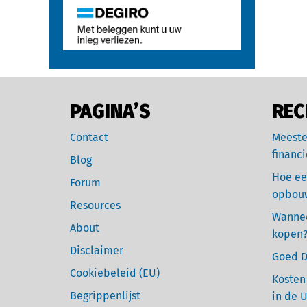
PAGINA’S
REC
Contact
Meeste
financi
Blog
Hoe ee
Forum
opbou
Resources
Wannee
About
kopen
Disclaimer
Goed D
Cookiebeleid (EU)
Kosten
Begrippenlijst
in de 