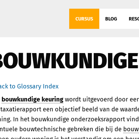
CURSUS
BLOG
RES
BOUWKUNDIGE
ack to Glossary Index
n
bouwkundige keuring
wordt uitgevoerd door ee
 taxatierapport een objectief beeld van de waar
ing. In het bouwkundige onderzoeksrapport vind j
ntuele bouwtechnische gebreken die bij de
bouw