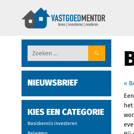
NIEUWSBRIEF
« B
Ee
het
KIES EEN CATEGORIE
won
Basiskennis investeren
eve
Beleggen