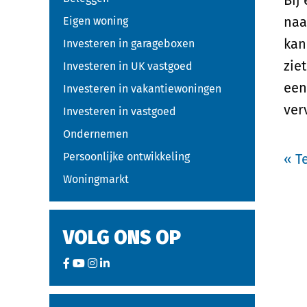
Bij
naa
Eigen woning
kan
Investeren in garageboxen
zie
Investeren in UK vastgoed
een
Investeren in vakantiewoningen
ver
Investeren in vastgoed
Ondernemen
Persoonlijke ontwikkeling
« T
Woningmarkt
VOLG ONS OP