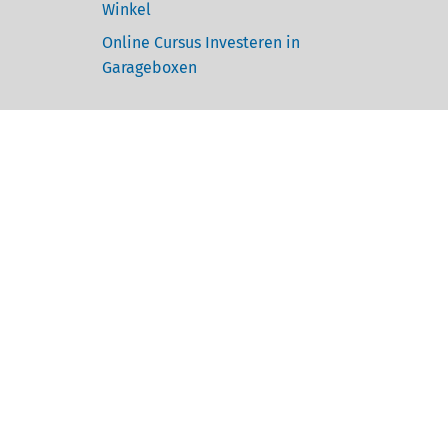
Winkel
Online Cursus Investeren in
Garageboxen