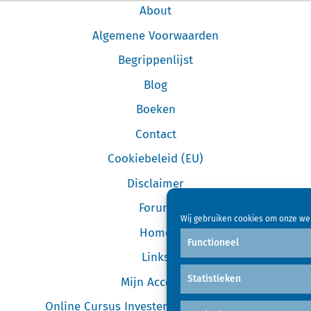
About
Algemene Voorwaarden
Begrippenlijst
Blog
Boeken
Contact
Cookiebeleid (EU)
Disclaimer
Forum
Wij gebruiken cookies om onze web
Home
Functioneel
Links
Statistieken
Mijn Account
Online Cursus Investeren in Garageboxen