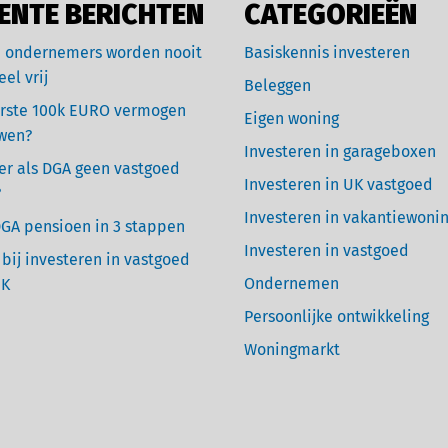
ENTE BERICHTEN
CATEGORIEËN
 ondernemers worden nooit
Basiskennis investeren
eel vrij
Beleggen
rste 100k EURO vermogen
Eigen woning
wen?
Investeren in garageboxen
r als DGA geen vastgoed
Investeren in UK vastgoed
?
Investeren in vakantiewoni
GA pensioen in 3 stappen
Investeren in vastgoed
 bij investeren in vastgoed
Ondernemen
UK
Persoonlijke ontwikkeling
Woningmarkt