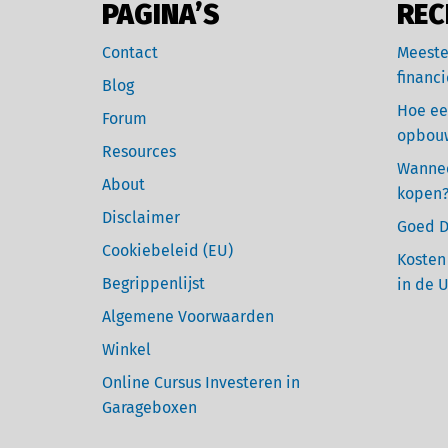
PAGINA’S
REC
Contact
Meeste
financi
Blog
Hoe ee
Forum
opbou
Resources
Wannee
About
kopen
Disclaimer
Goed D
Cookiebeleid (EU)
Kosten
Begrippenlijst
in de 
Algemene Voorwaarden
Winkel
Online Cursus Investeren in
Garageboxen