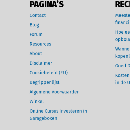
PAGINA’S
REC
Contact
Meeste
financi
Blog
Hoe ee
Forum
opbou
Resources
Wannee
About
kopen
Disclaimer
Goed D
Cookiebeleid (EU)
Kosten
Begrippenlijst
in de 
Algemene Voorwaarden
Winkel
Online Cursus Investeren in
Garageboxen