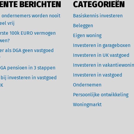
ENTE BERICHTEN
CATEGORIEËN
 ondernemers worden nooit
Basiskennis investeren
eel vrij
Beleggen
rste 100k EURO vermogen
Eigen woning
wen?
Investeren in garageboxen
r als DGA geen vastgoed
Investeren in UK vastgoed
?
Investeren in vakantiewoni
GA pensioen in 3 stappen
Investeren in vastgoed
 bij investeren in vastgoed
Ondernemen
UK
Persoonlijke ontwikkeling
Woningmarkt