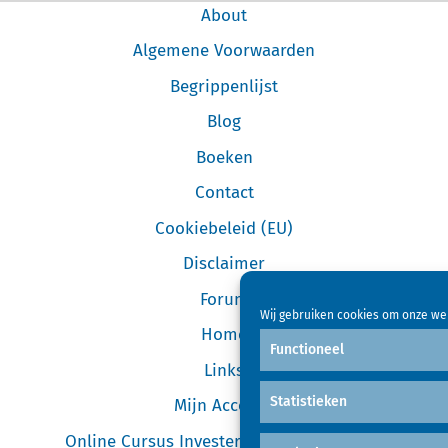
About
Algemene Voorwaarden
Begrippenlijst
Blog
Boeken
Contact
Cookiebeleid (EU)
Disclaimer
Forum
Wij gebruiken cookies om onze web
Home
Functioneel
Links
Statistieken
Mijn Account
Online Cursus Investeren in Garageboxen