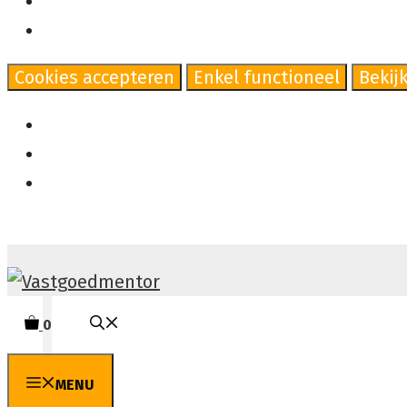
Beheer {vendor_count} leveranciers
Lees meer over deze doeleinden
Cookies accepteren
Enkel functioneel
Bekij
Cookiebeleid
Cookiebeleid
Ga naar de inhoud
0
MENU