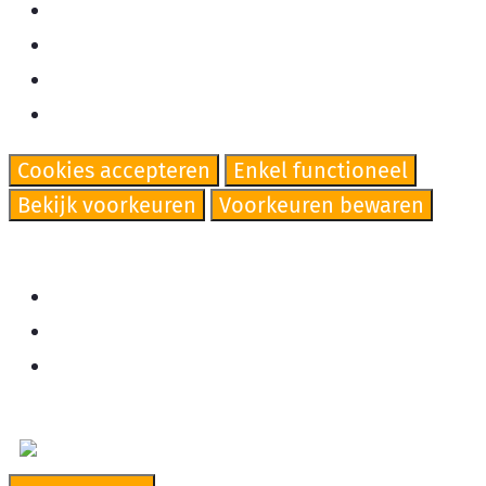
Beheer opties
Beheer diensten
Beheer {vendor_count} leveranciers
Lees meer over deze doeleinden
Cookies accepteren
Enkel functioneel
Bekijk voorkeuren
Voorkeuren bewaren
Bekijk voorkeuren
Cookiebeleid
Cookiebeleid
Ga naar de inhoud