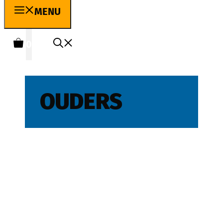
MENU
0
OUDERS
Huis kopen met hulp van
ouders