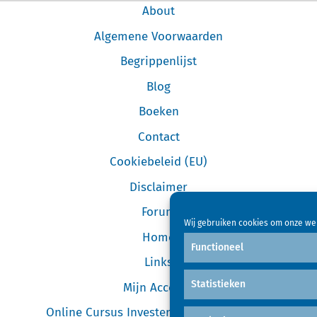
About
Algemene Voorwaarden
Begrippenlijst
Blog
Boeken
Contact
Cookiebeleid (EU)
Disclaimer
Forum
Wij gebruiken cookies om onze web
Home
Functioneel
Links
Statistieken
Mijn Account
Online Cursus Investeren in Garageboxen