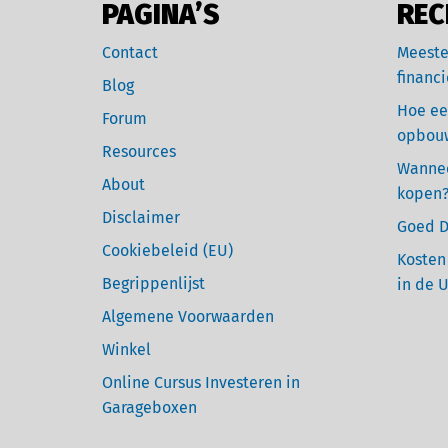
PAGINA’S
REC
Contact
Meeste
financi
Blog
Hoe ee
Forum
opbou
Resources
Wannee
About
kopen
Disclaimer
Goed D
Cookiebeleid (EU)
Kosten
Begrippenlijst
in de 
Algemene Voorwaarden
Winkel
Online Cursus Investeren in
Garageboxen