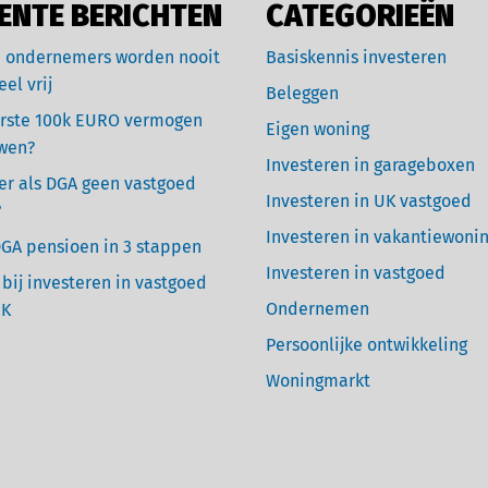
ENTE BERICHTEN
CATEGORIEËN
 ondernemers worden nooit
Basiskennis investeren
eel vrij
Beleggen
rste 100k EURO vermogen
Eigen woning
wen?
Investeren in garageboxen
r als DGA geen vastgoed
Investeren in UK vastgoed
?
Investeren in vakantiewoni
GA pensioen in 3 stappen
Investeren in vastgoed
 bij investeren in vastgoed
Ondernemen
UK
Persoonlijke ontwikkeling
Woningmarkt