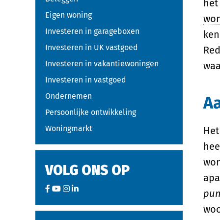
het
Eigen woning
won
Investeren in garageboxen
ken
Investeren in UK vastgoed
Red
Investeren in vakantiewoningen
waa
Investeren in vastgoed
Ondernemen
Aa
Persoonlijke ontwikkeling
Woningmarkt
He
hee
won
VOLG ONS OP
apa
pun
woo