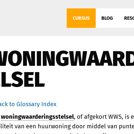
CURSUS
BLOG
RES
WONINGWAARD
ELSEL
ack to Glossary Index
t
woningwaarderingsstelsel
, of afgekort WWS, is
liteit van een huurwoning door middel van punt