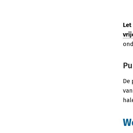
Let
vri
ond
Pu
De 
van
hal
Wo