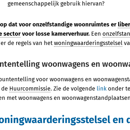
gemeenschappelijk gebruik hiervan?
 op dat voor onzelfstandige woonruimtes er
libe
je sector
voor losse kamerverhuur.
Een
onzelfsta
er de regels van het
woningwaarderingsstelsel
va
ntentelling woonwagens en woonw
puntentelling voor woonwagens en woonwagenstan
 de
Huurcommissie
. Zie de volgende
link
onder te
en met woonwagens en woonwagenstandplaatsen
ningwaarderingsstelsel en d