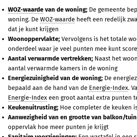
WOZ-waarde
van de woning;
De gemeente bepa
woning. De
WOZ-waarde
heeft een redelijk zwa
dat je kunt krijgen
Woonoppervlakte;
Vervolgens is het totale w
onderdeel waar je veel punten mee kunt scor
Aantal verwarmde vertrekken;
Naast het woono
aantal verwarmde kamers in de woning
Energiezuinigheid van de woning;
De energiez
bepaald aan de hand van de
Energie-Index
. V
Energie-Index
een groot aantal extra punten t
Keukenuitrusting;
Hoe completer de keuken is 
Aanwezigheid van en grootte van balkon/tuin
oppervlak hoe meer punten je krijgt
Sanitaire voorzieningen;
Een wastafel in een 