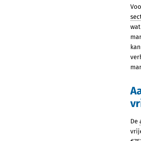
Voo
sec
wat
mar
kan
ver
mar
Aa
vr
De
vri