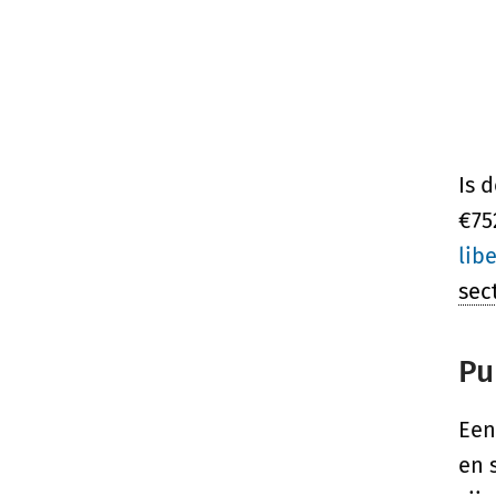
Is 
€75
lib
sec
Pu
Ee
en 