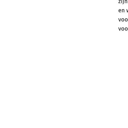
zij
en 
voo
voo