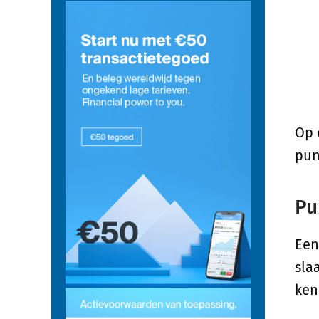
Op
pun
Pu
Ee
sla
ken