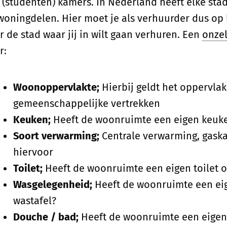
n (studenten) kamers. In Nederland heeft elke sta
woningdelen. Hier moet je als verhuurder dus op l
r de stad waar jij in wilt gaan verhuren. Een
onze
r:
Woonoppervlakte;
Hierbij geldt het oppervla
gemeenschappelijke vertrekken
Keuken;
Heeft de woonruimte een eigen keuke
Soort verwarming;
Centrale verwarming, gaska
hiervoor
Toilet;
Heeft de woonruimte een eigen toilet o
Wasgelegenheid;
Heeft de woonruimte een eig
wastafel?
Douche / bad;
Heeft de woonruimte een eigen