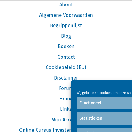
About
Algemene Voorwaarden
Begrippenlijst
Blog
Boeken
Contact
Cookiebeleid (EU)
Disclaimer
Forum
Wij gebruiken cookies om onze web
Home
Functioneel
Links
Statistieken
Mijn Account
Online Cursus Investeren in Garageboxen