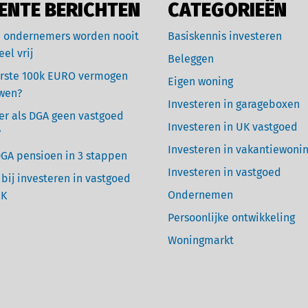
ENTE BERICHTEN
CATEGORIEËN
 ondernemers worden nooit
Basiskennis investeren
eel vrij
Beleggen
rste 100k EURO vermogen
Eigen woning
wen?
Investeren in garageboxen
r als DGA geen vastgoed
Investeren in UK vastgoed
?
Investeren in vakantiewoni
GA pensioen in 3 stappen
Investeren in vastgoed
 bij investeren in vastgoed
Ondernemen
UK
Persoonlijke ontwikkeling
Woningmarkt