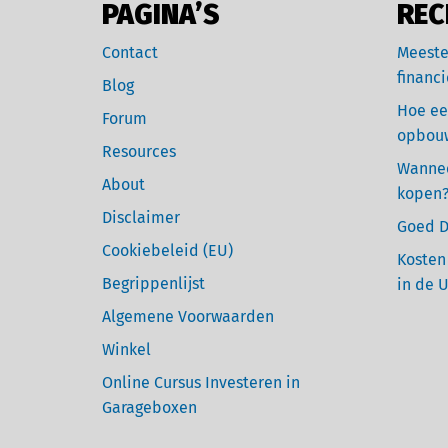
PAGINA’S
REC
Contact
Meeste
financi
Blog
Hoe ee
Forum
opbou
Resources
Wannee
About
kopen
Disclaimer
Goed D
Cookiebeleid (EU)
Kosten
Begrippenlijst
in de 
Algemene Voorwaarden
Winkel
Online Cursus Investeren in
Garageboxen