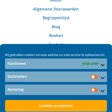
About
Algemene Voorwaarden
Begrippenlijst
Blog
Boeken
Contact
Cookiebeleid (EU)
Wij gebruiken cookies om onze website en onze service te optimaliseren.
Disclaimer
Functioneel
Altijd actief
Forum
Statistieken
Home
Links
Marketing
Mijn Account
Cookies accepteren
Online Cursus Investeren in Garageboxen