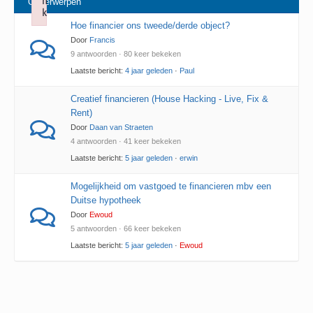
n
Onderwerpen
k
Hoe financier ons tweede/derde object?
Failed to initialize plugin: wplink
Door
Francis
9 antwoorden · 80 keer bekeken
Laatste bericht:
4 jaar geleden
·
Paul
Creatief financieren (House Hacking - Live, Fix &
Rent)
Door
Daan van Straeten
4 antwoorden · 41 keer bekeken
Laatste bericht:
5 jaar geleden
·
erwin
Mogelijkheid om vastgoed te financieren mbv een
Duitse hypotheek
Door
Ewoud
5 antwoorden · 66 keer bekeken
Laatste bericht:
5 jaar geleden
·
Ewoud