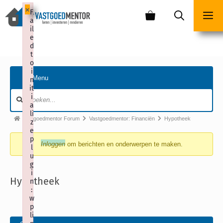
×
F
a
il
e
d
t
o
i
Menu
n
it
i
a
li
Vastgoedmentor Forum
Vastgoedmentor: Financiën
Hypotheek
z
e
p
Inloggen
om berichten en onderwerpen te maken.
l
u
g
i
Hypotheek
n
:
w
p
li